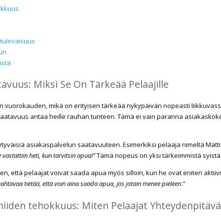
hokkuus
 tulevaisuus
uun
usta
tavuus: Miksi Se On Tärkeää Pelaajille
 vuorokauden, mikä on erityisen tärkeää nykypäivän nopeasti liikkuvassa
a saatavuus antaa heille rauhan tunteen. Tämä ei vain paranna asiakaskok
yytyväisiä asiakaspalvelun saatavuuteen. Esimerkiksi pelaaja nimeltä Matt
astattiin heti, kun tarvitsin apua!”
Tämä nopeus on yksi tärkeimmistä syistä, 
n, että pelaajat voivat saada apua myös silloin, kun he ovat eniten aktiivi
mahtavaa tietää, että voin aina saada apua, jos jotain menee pieleen.”
 niiden tehokkuus: Miten Pelaajat Yhteydenpitävä