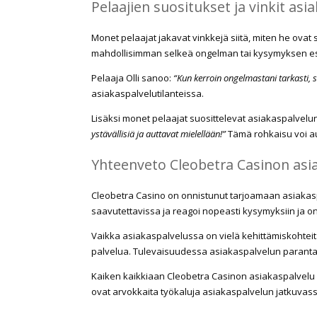
Pelaajien suositukset ja vinkit a
Monet pelaajat jakavat vinkkejä siitä, miten he ova
mahdollisimman selkeä ongelman tai kysymyksen es
Pelaaja Olli sanoo:
“Kun kerroin ongelmastani tarkasti, s
asiakaspalvelutilanteissa.
Lisäksi monet pelaajat suosittelevat asiakaspalvelun
ystävällisiä ja auttavat mielellään!”
Tämä rohkaisu voi a
Yhteenveto Cleobetra Casinon asia
Cleobetra Casino on onnistunut tarjoamaan asiakaspa
saavutettavissa ja reagoi nopeasti kysymyksiin ja ong
Vaikka asiakaspalvelussa on vielä kehittämiskohtei
palvelua. Tulevaisuudessa asiakaspalvelun parantami
Kaiken kaikkiaan Cleobetra Casinon asiakaspalvelu o
ovat arvokkaita työkaluja asiakaspalvelun jatkuvas