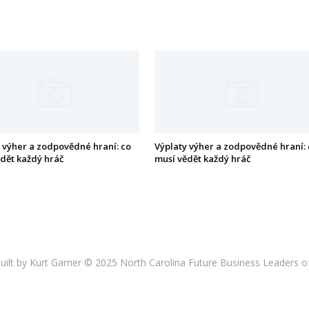
 výher a zodpovědné hraní: co
Výplaty výher a zodpovědné hraní: 
dět každý hráč
musí vědět každý hráč
uilt by Kurt Garner © 2025 North Carolina Future Business Leaders o