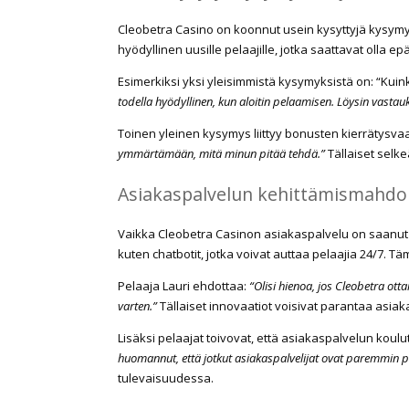
Cleobetra Casino on koonnut usein kysyttyjä kysymyk
hyödyllinen uusille pelaajille, jotka saattavat olla ep
Esimerkiksi yksi yleisimmistä kysymyksistä on: “Kuink
todella hyödyllinen, kun aloitin pelaamisen. Löysin vastau
Toinen yleinen kysymys liittyy bonusten kierrätysvaa
ymmärtämään, mitä minun pitää tehdä.”
Tällaiset selk
Asiakaspalvelun kehittämismahdoll
Vaikka Cleobetra Casinon asiakaspalvelu on saanut 
kuten chatbotit, jotka voivat auttaa pelaajia 24/7. 
Pelaaja Lauri ehdottaa:
“Olisi hienoa, jos Cleobetra ot
varten.”
Tällaiset innovaatiot voisivat parantaa asi
Lisäksi pelaajat toivovat, että asiakaspalvelun koulu
huomannut, että jotkut asiakaspalvelijat ovat paremmin per
tulevaisuudessa.