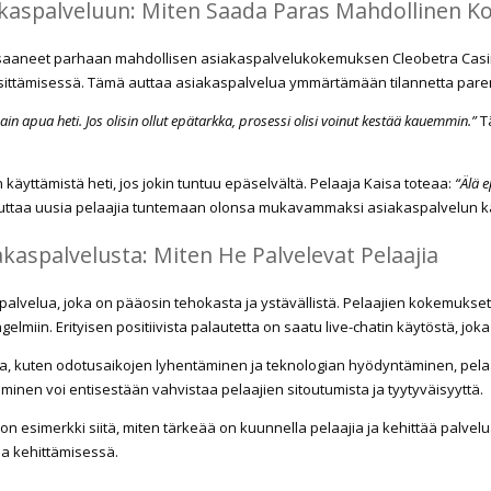
siakaspalveluun: Miten Saada Paras Mahdollinen 
t saaneet parhaan mahdollisen asiakaspalvelukokemuksen Cleobetra Casino
ittämisessä. Tämä auttaa asiakaspalvelua ymmärtämään tilannetta pare
ain apua heti. Jos olisin ollut epätarkka, prosessi olisi voinut kestää kauemmin.”
T
 käyttämistä heti, jos jokin tuntuu epäselvältä. Pelaaja Kaisa toteaa:
“Älä e
uttaa uusia pelaajia tuntemaan olonsa mukavammaksi asiakaspalvelun k
kaspalvelusta: Miten He Palvelevat Pelaajia
lvelua, joka on pääosin tehokasta ja ystävällistä. Pelaajien kokemukset 
elmiin. Erityisen positiivista palautetta on saatu live-chatin käytöstä, j
ta, kuten odotusaikojen lyhentäminen ja teknologian hyödyntäminen, pela
nen voi entisestään vahvistaa pelaajien sitoutumista ja tyytyväisyyttä.
n esimerkki siitä, miten tärkeää on kuunnella pelaajia ja kehittää palve
sa kehittämisessä.