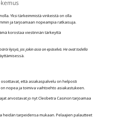
Kokemus
lla. Yksi tärkeimmistä vinkeistä on olla
mmin ja tarjoamaan nopeampia ratkaisuja.
ämä korostaa viestinnän tärkeyttä
päröi kysyä, jos jokin asia on epäselvä. He ovat todella
äyttämisessä.
osoittavat, että asiakaspalvelu on helposti
oka on nopea ja toimiva vaihtoehto asiakastukeen.
ajat arvostavat jo nyt Cleobetra Casinon tarjoamaa
lua heidän tarpeidensa mukaan. Pelaajien palautteet