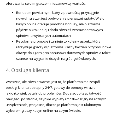
oferowania swoim graczom niesamowitej wartości.
Bonusem powitalnym, który z pewnością przyciągnie
nowych graczy, jest podwojenie pierwszej wpłaty. Wielu
kasyn online oferuje podobne bonusy, ale platforma
pójdzie o krok dalej i doda również zestaw darmowych
spinów na wybranych automatach.
Regularne promocje i turnieje to kolejny aspekt, który
utrzymuje graczy w platforma. Każdy tydzień przynosi nowe
okazje do zgarnięcia bonusów i darmowych spinów, a także
szanse na wygranie dużych nagród gotówkowych.
4. Obsługa klienta
Wreszcie, ale równie ważne, jest to, że platforma ma zespół
obsługi klienta dostępny 24/7, gotowy do pomocy w razie
jakichkolwiek pytań lub problemów. Dodając do tego łatwość
nawigacji po stronie, szybkie wypłaty i możliwość gry na różnych
urządzeniach, jest jasne, dlaczego platforma jest ulubionym
wyborem graczy kasyn online na całym świecie.