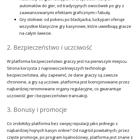
automatów do gier, od tradycyjnych owocówek po gry z
zaawansowanymi efektami graficznymi i fabułą.
Gry stołowe: od pokeru po blackjacka, luckypari oferuje
wszystkie klasyczne gry kasynowe, które uwielbiają gracze
na całym świecie.
2. Bezpieczeństwo i uczciwość
W platforma bezpieczeństwo graczy jest na pierwszym miejscu.
Strona korzysta z najnowocześniejszych technologii
bezpieczeństwa, aby zapewnić, że dane graczy są zawsze
chronione, a gry są uczciwe. platforma jest licencjonowane przez
najbardziej renomowane organy regulacyjne, co gwarantuje
uczciwość gier i bezpieczeństwo transakcji.
3. Bonusy i promocje
Co zrobiłoby platforma bez swojej reputacji jako jednego z
najbardziej hojnych kasyn online? Od nagród powitalnych, przez
częste promocje, po program lojalnościowy, platforma jest znane z