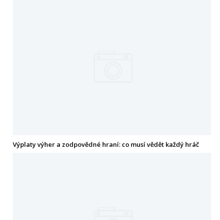
Výplaty výher a zodpovědné hraní: co musí vědět každý hráč