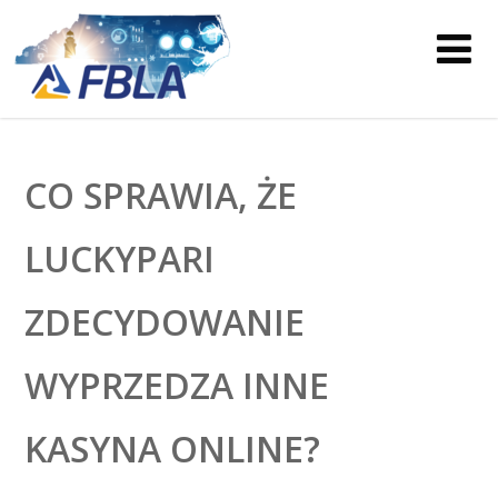
CO SPRAWIA, ŻE
LUCKYPARI
ZDECYDOWANIE
WYPRZEDZA INNE
KASYNA ONLINE?