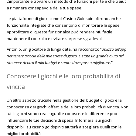
L’importante è trovare un metodo che funzioni per te e che ti aiuti
a rimanere consapevole delle tue spese.
Le piattaforme di gioco come il Casino Goldspin offrono anche
funzionalità integrate che consentono di monitorare le spese.
Approfittare di queste funzionalità può rendere più facile
mantenere il controllo e evitare sorprese sgradevoli.
Antonio, un giocatore di lunga data, ha raccontato:
“Utilizzo un’app
per tenere traccia delle mie spese di gioco. È stato un grande aiuto nel
rimanere dentro il mio budget e capire dove posso migliorare.”
Conoscere i giochi e le loro probabilità di
vincita
Un altro aspetto cruciale nella gestione del budget di gioco è la
conoscenza dei giochi offerti e delle loro probabilità di vincita. Non
tutti i giochi sono creati uguali e conoscere le differenze può
influenzare le tue decisioni di spesa. Informarsi sui giochi
disponibili su casino goldspin ti aiuterà a scegliere quelli con le
migliori probabilità.