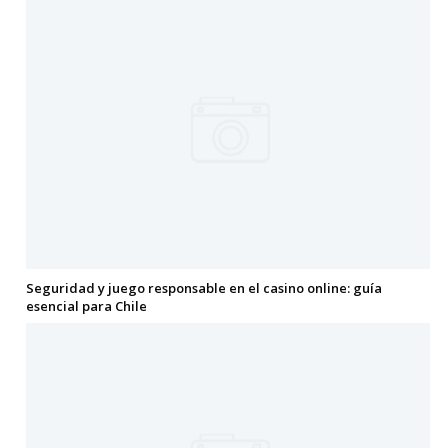
Seguridad y juego responsable en el casino online: guía
esencial para Chile