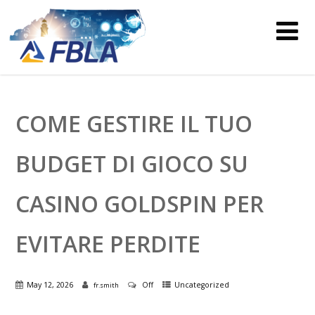
COME GESTIRE IL TUO
BUDGET DI GIOCO SU
CASINO GOLDSPIN PER
EVITARE PERDITE
May 12, 2026
Off
Uncategorized
fr.smith