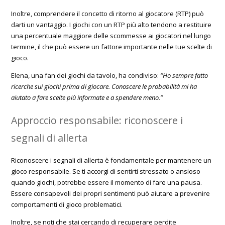
Inoltre, comprendere il concetto di ritorno al giocatore (RTP) può
darti un vantaggio. I giochi con un RTP più alto tendono a restituire
una percentuale maggiore delle scommesse ai giocatori nel lungo
termine, il che può essere un fattore importante nelle tue scelte di
gioco.
Elena, una fan dei giochi da tavolo, ha condiviso:
“Ho sempre fatto
ricerche sui giochi prima di giocare. Conoscere le probabilità mi ha
aiutato a fare scelte più informate e a spendere meno.”
Approccio responsabile: riconoscere i
segnali di allerta
Riconoscere i segnali di allerta è fondamentale per mantenere un
gioco responsabile. Se ti accorgi di sentirti stressato o ansioso
quando giochi, potrebbe essere il momento di fare una pausa.
Essere consapevoli dei propri sentimenti può aiutare a prevenire
comportamenti di gioco problematici.
Inoltre, se noti che stai cercando di recuperare perdite