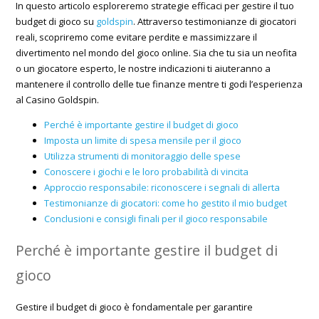
In questo articolo esploreremo strategie efficaci per gestire il tuo
budget di gioco su
goldspin
. Attraverso testimonianze di giocatori
reali, scopriremo come evitare perdite e massimizzare il
divertimento nel mondo del gioco online. Sia che tu sia un neofita
o un giocatore esperto, le nostre indicazioni ti aiuteranno a
mantenere il controllo delle tue finanze mentre ti godi l’esperienza
al Casino Goldspin.
Perché è importante gestire il budget di gioco
Imposta un limite di spesa mensile per il gioco
Utilizza strumenti di monitoraggio delle spese
Conoscere i giochi e le loro probabilità di vincita
Approccio responsabile: riconoscere i segnali di allerta
Testimonianze di giocatori: come ho gestito il mio budget
Conclusioni e consigli finali per il gioco responsabile
Perché è importante gestire il budget di
gioco
Gestire il budget di gioco è fondamentale per garantire