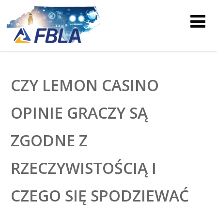
CZY LEMON CASINO
OPINIE GRACZY SĄ
ZGODNE Z
RZECZYWISTOŚCIĄ I
CZEGO SIĘ SPODZIEWAĆ