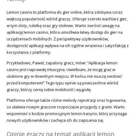
Lemon casino to platforma do gier online, która zdobywa coraz
większą popularność wśród graczy. Oferuje szeroki wachlarz gier,
w tym sloty, ruletkę oraz gry stołowe. Warto zwrócić uwagę na
aplikację lemon casino, która umożliwia łatwy dostęp do gier na
urządzeniach mobilnych. Z perspektywy użytkowników,
dostępność aplikacji wpływa na ich ogólne wrażenia i satysfakcję z
korzystania z platformy.
Przykładowo, Paweł, zapalony gracz, mówi: “Aplikacja lemon
casino jest naprawdę intuicyjna. Uwielbiam, że mogę grać w
ulubione gry w dowolnym miejscu. W końcu nie muszę siedzieć
przed komputerem!” Tego typu opinie są powszechne wśród
graczy, którzy cenią sobie mobilność i wygodę.
Platforma oferuje także różne metody rejestracji oraz logowania,
co ułatwia nowym graczom rozpoczęcie przygody z grami. Warto
wspomnieć o kodzie promocyjnym lemon kasyno, który przyciąga
nowych użytkowników i zachęca ich do zapisania się.
Opinie graczy na temat aplikacji lemon