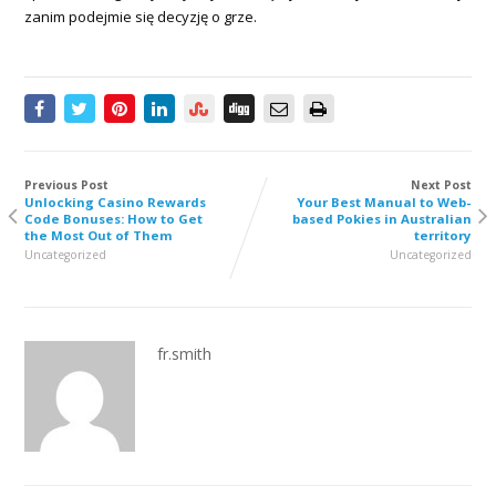
zanim podejmie się decyzję o grze.
Previous Post
Next Post
Unlocking Casino Rewards
Your Best Manual to Web-
Code Bonuses: How to Get
based Pokies in Australian
the Most Out of Them
territory
Uncategorized
Uncategorized
fr.smith