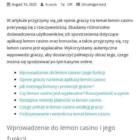
August 16, 2025
Off
Uncategorized
fr.smith
W artykule przyjrzymy się, jak opinie graczy na temat lemon casino
pokrywają się z rzeczywistością. Zbadamy różnorodne
doświadczenia użytkowników, ich spostrzeżenia dotyczące
aplikacji lemon casino oraz bonusów, a także przyjrzymy się, czy
lemon casino jest wypłacalne. Wykorzystamy autentyczne
wypowiedzi graczy, aby dostarczyć pełniejszy obraz tego, czego
można się spodziewać po tym kasynie online.
Wprowadzenie do lemon casino i jego funkcji
Opinie graczy na temat aplikacji lemon casino
Jak oceniają bonusy i promocje gracze?
Czy lemon casino jest wypłacalne? Rzeczywistość a opinie
Dostępne metody płatności w lemon casino
Czego unikać w lemon casino według graczy
Podsumowanie i wnioski na temat lemon casino
Wprowadzenie do lemon casino i jego
funkcji