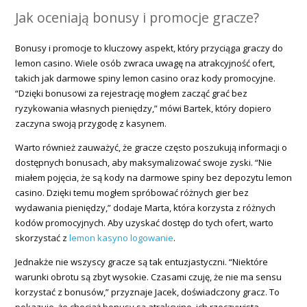
Jak oceniają bonusy i promocje gracze?
Bonusy i promocje to kluczowy aspekt, który przyciąga graczy do
lemon casino. Wiele osób zwraca uwagę na atrakcyjność ofert,
takich jak darmowe spiny lemon casino oraz kody promocyjne.
“Dzięki bonusowi za rejestrację mogłem zacząć grać bez
ryzykowania własnych pieniędzy,” mówi Bartek, który dopiero
zaczyna swoją przygodę z kasynem.
Warto również zauważyć, że gracze często poszukują informacji o
dostępnych bonusach, aby maksymalizować swoje zyski. “Nie
miałem pojęcia, że są kody na darmowe spiny bez depozytu lemon
casino. Dzięki temu mogłem spróbować różnych gier bez
wydawania pieniędzy,” dodaje Marta, która korzysta z różnych
kodów promocyjnych. Aby uzyskać dostęp do tych ofert, warto
skorzystać z
lemon kasyno logowanie
.
Jednakże nie wszyscy gracze są tak entuzjastyczni. “Niektóre
warunki obrotu są zbyt wysokie. Czasami czuję, że nie ma sensu
korzystać z bonusów,” przyznaje Jacek, doświadczony gracz. To