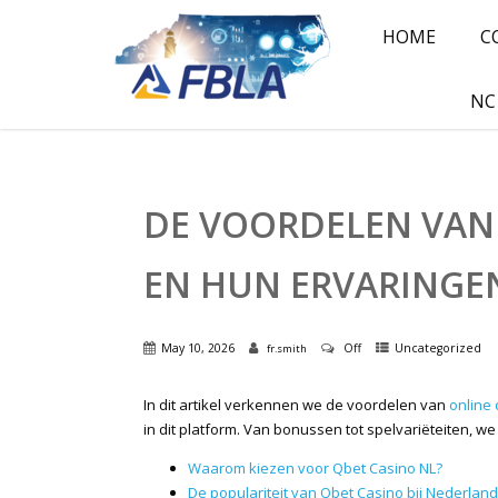
HOME
C
NC
DE VOORDELEN VAN
EN HUN ERVARINGE
May 10, 2026
Off
Uncategorized
fr.smith
In dit artikel verkennen we de voordelen van
online 
in dit platform. Van bonussen tot spelvariëteiten, 
Waarom kiezen voor Qbet Casino NL?
De populariteit van Qbet Casino bij Nederlan