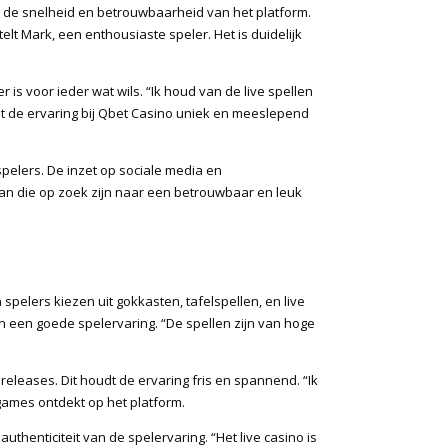
 de snelheid en betrouwbaarheid van het platform.
elt Mark, een enthousiaste speler. Het is duidelijk
r is voor ieder wat wils. “Ik houd van de live spellen
 dat de ervaring bij Qbet Casino uniek en meeslepend
pelers. De inzet op sociale media en
an die op zoek zijn naar een betrouwbaar en leuk
pelers kiezen uit gokkasten, tafelspellen, en live
n een goede spelervaring. “De spellen zijn van hoge
releases. Dit houdt de ervaring fris en spannend. “Ik
 games ontdekt op het platform.
uthenticiteit van de spelervaring. “Het live casino is