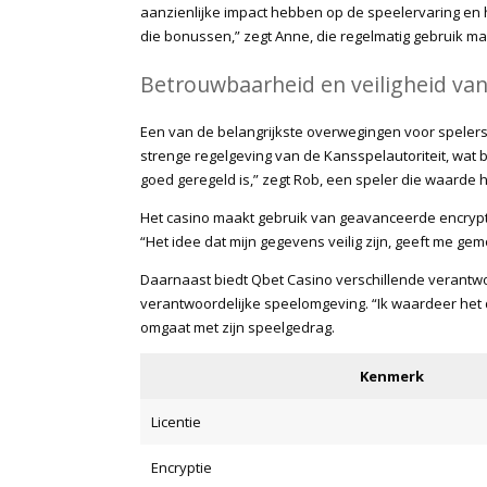
aanzienlijke impact hebben op de speelervaring en h
die bonussen,” zegt Anne, die regelmatig gebruik m
Betrouwbaarheid en veiligheid va
Een van de belangrijkste overwegingen voor spelers 
strenge regelgeving van de Kansspelautoriteit, wat be
goed geregeld is,” zegt Rob, een speler die waarde h
Het casino maakt gebruik van geavanceerde encryptie
“Het idee dat mijn gegevens veilig zijn, geeft me gemo
Daarnaast biedt Qbet Casino verschillende verantwo
verantwoordelijke speelomgeving. “Ik waardeer het 
omgaat met zijn speelgedrag.
Kenmerk
Licentie
Encryptie