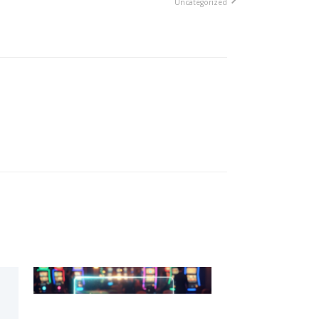
Uncategorized