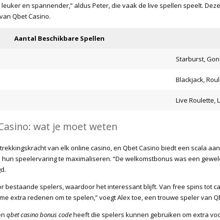
 leuker en spannender,” aldus Peter, die vaak de live spellen speelt. De
van Qbet Casino.
Aantal Beschikbare Spellen
Starburst, Gon
Blackjack, Roul
Live Roulette, 
Casino: wat je moet weten
rekkingskracht van elk online casino, en Qbet Casino biedt een scala aa
 hun speelervaring te maximaliseren. “De welkomstbonus was een geweldi
gd.
r bestaande spelers, waardoor het interessant blijft. Van free spins tot ca
ft me extra redenen om te spelen,” voegt Alex toe, een trouwe speler van Q
een
qbet casino bonus code
heeft die spelers kunnen gebruiken om extra voo