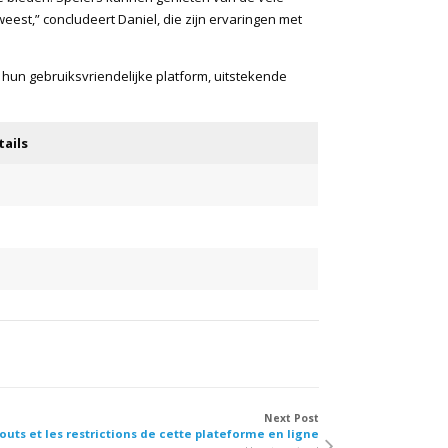
weest,” concludeert Daniel, die zijn ervaringen met
t hun gebruiksvriendelijke platform, uitstekende
tails
Next Post
outs et les restrictions de cette plateforme en ligne