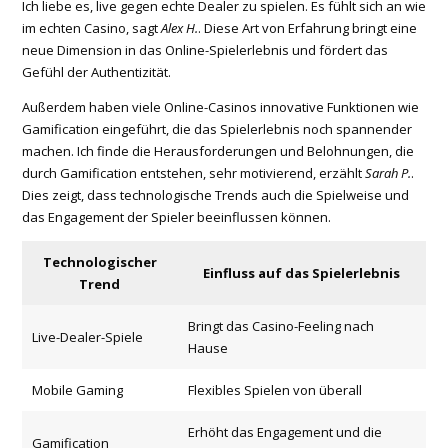
Ich liebe es, live gegen echte Dealer zu spielen. Es fühlt sich an wie
im echten Casino, sagt
Alex H.
. Diese Art von Erfahrung bringt eine
neue Dimension in das Online-Spielerlebnis und fördert das
Gefühl der Authentizität.
Außerdem haben viele Online-Casinos innovative Funktionen wie
Gamification eingeführt, die das Spielerlebnis noch spannender
machen. Ich finde die Herausforderungen und Belohnungen, die
durch Gamification entstehen, sehr motivierend, erzählt
Sarah P.
.
Dies zeigt, dass technologische Trends auch die Spielweise und
das Engagement der Spieler beeinflussen können.
Technologischer
Einfluss auf das Spielerlebnis
Trend
Bringt das Casino-Feeling nach
Live-Dealer-Spiele
Hause
Mobile Gaming
Flexibles Spielen von überall
Erhöht das Engagement und die
Gamification