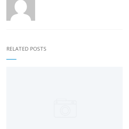
RELATED POSTS