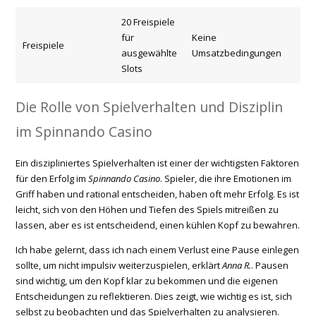
20 Freispiele
für
Keine
Freispiele
ausgewählte
Umsatzbedingungen
Slots
Die Rolle von Spielverhalten und Disziplin
im Spinnando Casino
Ein diszipliniertes Spielverhalten ist einer der wichtigsten Faktoren
für den Erfolg im
Spinnando Casino
. Spieler, die ihre Emotionen im
Griff haben und rational entscheiden, haben oft mehr Erfolg. Es ist
leicht, sich von den Höhen und Tiefen des Spiels mitreißen zu
lassen, aber es ist entscheidend, einen kühlen Kopf zu bewahren.
Ich habe gelernt, dass ich nach einem Verlust eine Pause einlegen
sollte, um nicht impulsiv weiterzuspielen, erklärt
Anna R.
. Pausen
sind wichtig, um den Kopf klar zu bekommen und die eigenen
Entscheidungen zu reflektieren. Dies zeigt, wie wichtig es ist, sich
selbst zu beobachten und das Spielverhalten zu analysieren.