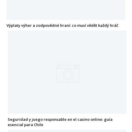
Výplaty výher a zodpovědné hraní: co musí vědět každý hráč
Seguridad y juego responsable en el casino online: guía
esencial para Chile