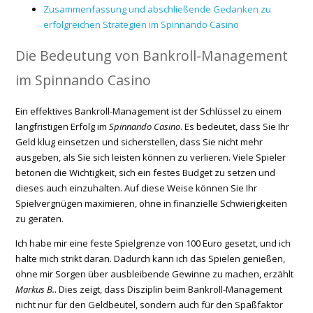
Zusammenfassung und abschließende Gedanken zu
erfolgreichen Strategien im Spinnando Casino
Die Bedeutung von Bankroll-Management
im Spinnando Casino
Ein effektives Bankroll-Management ist der Schlüssel zu einem
langfristigen Erfolg im
Spinnando Casino
. Es bedeutet, dass Sie Ihr
Geld klug einsetzen und sicherstellen, dass Sie nicht mehr
ausgeben, als Sie sich leisten können zu verlieren. Viele Spieler
betonen die Wichtigkeit, sich ein festes Budget zu setzen und
dieses auch einzuhalten. Auf diese Weise können Sie Ihr
Spielvergnügen maximieren, ohne in finanzielle Schwierigkeiten
zu geraten.
Ich habe mir eine feste Spielgrenze von 100 Euro gesetzt, und ich
halte mich strikt daran. Dadurch kann ich das Spielen genießen,
ohne mir Sorgen über ausbleibende Gewinne zu machen, erzählt
Markus B.
. Dies zeigt, dass Disziplin beim Bankroll-Management
nicht nur für den Geldbeutel, sondern auch für den Spaßfaktor