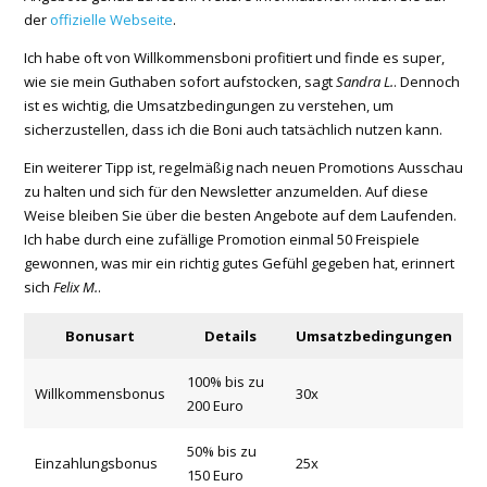
der
offizielle Webseite
.
Ich habe oft von Willkommensboni profitiert und finde es super,
wie sie mein Guthaben sofort aufstocken, sagt
Sandra L.
. Dennoch
ist es wichtig, die Umsatzbedingungen zu verstehen, um
sicherzustellen, dass ich die Boni auch tatsächlich nutzen kann.
Ein weiterer Tipp ist, regelmäßig nach neuen Promotions Ausschau
zu halten und sich für den Newsletter anzumelden. Auf diese
Weise bleiben Sie über die besten Angebote auf dem Laufenden.
Ich habe durch eine zufällige Promotion einmal 50 Freispiele
gewonnen, was mir ein richtig gutes Gefühl gegeben hat, erinnert
sich
Felix M.
.
Bonusart
Details
Umsatzbedingungen
100% bis zu
Willkommensbonus
30x
200 Euro
50% bis zu
Einzahlungsbonus
25x
150 Euro