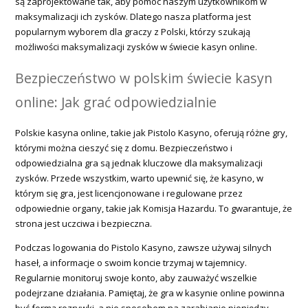
są zaprojektowane tak, aby pomóc naszym użytkownikom w
maksymalizacji ich zysków. Dlatego nasza platforma jest
popularnym wyborem dla graczy z Polski, którzy szukają
możliwości maksymalizacji zysków w świecie kasyn online.
Bezpieczeństwo w polskim świecie kasyn
online: Jak grać odpowiedzialnie
Polskie kasyna online, takie jak Pistolo Kasyno, oferują różne gry,
którymi można cieszyć się z domu. Bezpieczeństwo i
odpowiedzialna gra są jednak kluczowe dla maksymalizacji
zysków. Przede wszystkim, warto upewnić się, że kasyno, w
którym się gra, jest licencjonowane i regulowane przez
odpowiednie organy, takie jak Komisja Hazardu. To gwarantuje, że
strona jest uczciwa i bezpieczna.
Podczas logowania do Pistolo Kasyno, zawsze używaj silnych
haseł, a informacje o swoim koncie trzymaj w tajemnicy.
Regularnie monitoruj swoje konto, aby zauważyć wszelkie
podejrzane działania. Pamiętaj, że gra w kasynie online powinna
być formą rozrywki, a nie sposobem na zarabianie pieniędzy.