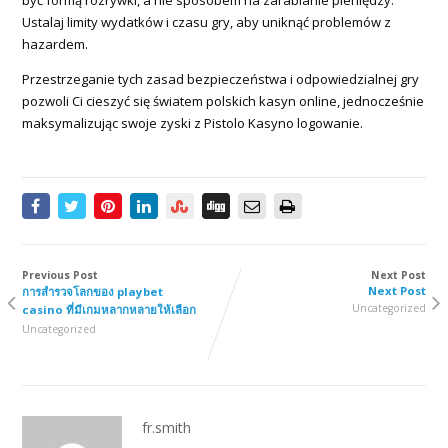
Ustalaj limity wydatków i czasu gry, aby uniknąć problemów z
hazardem.
Przestrzeganie tych zasad bezpieczeństwa i odpowiedzialnej gry
pozwoli Ci cieszyć się światem polskich kasyn online, jednocześnie
maksymalizując swoje zyski z Pistolo Kasyno logowanie.
Previous Post
Next Post
Next Post
การสำรวจโลกของ playbet
Uncategorized
casino ที่มีเกมหลากหลายให้เลือก
Uncategorized
fr.smith