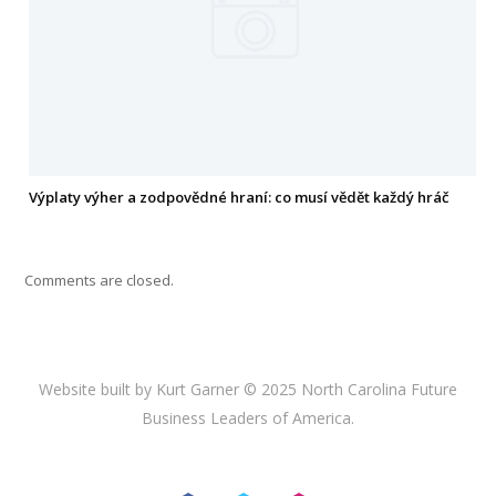
Výplaty výher a zodpovědné hraní: co musí vědět každý hráč
Comments are closed.
Website built by Kurt Garner © 2025 North Carolina Future
Business Leaders of America.