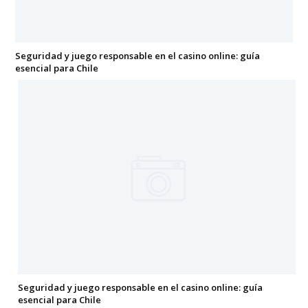
Seguridad y juego responsable en el casino online: guía
esencial para Chile
Seguridad y juego responsable en el casino online: guía
esencial para Chile