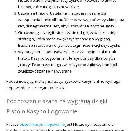
kluczowe do maksymalizacji zysków. Pozwala to unikać
błędów, które mogą kosztować grę.
Ustalanie limitów: Ustalanie limitów jest ważne dla
zarządzania bankroll’em. Nie można wygrać wszystkiego na
raz, dlatego ważne jest, aby ustawić realistyczne limity.
Gra według strategii: Niezależnie od gry, zawsze istnieje
strategia, która może zwiększyć szanse na wygraną.
Badanie i stosowanie tych strategii może zwiększyć zyski.
Wykorzystanie bonusów: Wiele kasyn online, takich jak
Pistolo Kasyno Logowanie, oferuje bonusy dla nowych
graczy. Te bonusy mogą zwiększyć początkowy bankroll i
zwiększyć szanse na wygraną.
Podsumowując, maksymalizacja zysków z kasyn online wymaga
odpowiedniej strategii i podejścia.
Podnoszenie szans na wygraną dzięki
Pistolo Kasyno Logowanie
Proces
pistolo kasyno logowanie
jest kluczowym etapem dla
każdego gracza, który chce zwiększyć swoje szanse na wygraną w