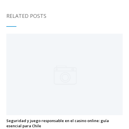
RELATED POSTS
Seguridad y juego responsable en el casino online: guía
esencial para Chile