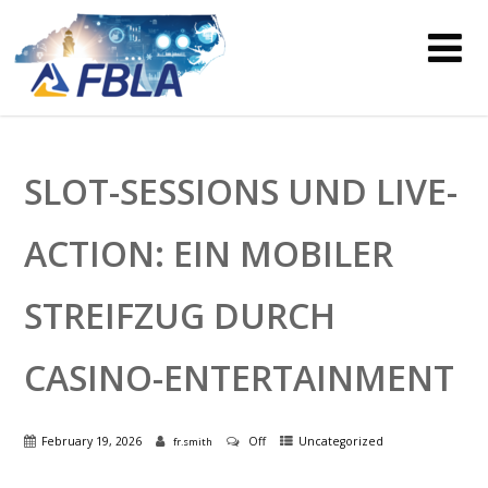
SLOT-SESSIONS UND LIVE-
ACTION: EIN MOBILER
STREIFZUG DURCH
CASINO-ENTERTAINMENT
February 19, 2026
Off
Uncategorized
fr.smith