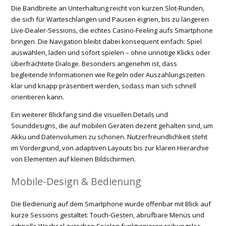
Die Bandbreite an Unterhaltung reicht von kurzen Slot-Runden,
die sich für Warteschlangen und Pausen eignen, bis zu längeren
Live-Dealer-Sessions, die echtes Casino-Feeling aufs Smartphone
bringen. Die Navigation bleibt dabei konsequent einfach: Spiel
auswählen, laden und sofort spielen – ohne unnötige Klicks oder
überfrachtete Dialoge. Besonders angenehm ist, dass
begleitende Informationen wie Regeln oder Auszahlungszeiten
klar und knapp präsentiert werden, sodass man sich schnell
orientieren kann.
Ein weiterer Blickfang sind die visuellen Details und
Sounddesigns, die auf mobilen Geräten dezent gehalten sind, um
Akku und Datenvolumen zu schonen. Nutzerfreundlichkeit steht
im Vordergrund, von adaptiven Layouts bis zur klaren Hierarchie
von Elementen auf kleinen Bildschirmen.
Mobile-Design & Bedienung
Die Bedienung auf dem Smartphone wurde offenbar mit Blick auf
kurze Sessions gestaltet: Touch-Gesten, abrufbare Menüs und