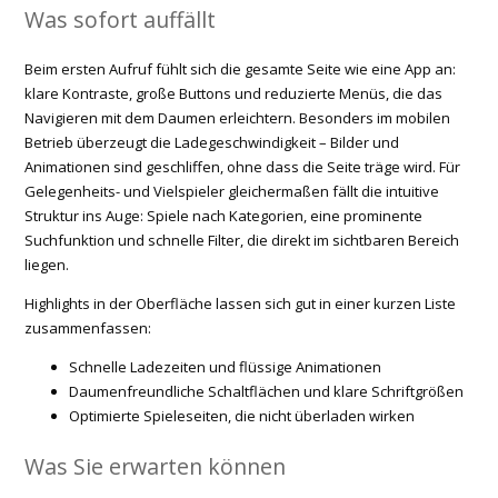
Was sofort auffällt
Beim ersten Aufruf fühlt sich die gesamte Seite wie eine App an:
klare Kontraste, große Buttons und reduzierte Menüs, die das
Navigieren mit dem Daumen erleichtern. Besonders im mobilen
Betrieb überzeugt die Ladegeschwindigkeit – Bilder und
Animationen sind geschliffen, ohne dass die Seite träge wird. Für
Gelegenheits- und Vielspieler gleichermaßen fällt die intuitive
Struktur ins Auge: Spiele nach Kategorien, eine prominente
Suchfunktion und schnelle Filter, die direkt im sichtbaren Bereich
liegen.
Highlights in der Oberfläche lassen sich gut in einer kurzen Liste
zusammenfassen:
Schnelle Ladezeiten und flüssige Animationen
Daumenfreundliche Schaltflächen und klare Schriftgrößen
Optimierte Spieleseiten, die nicht überladen wirken
Was Sie erwarten können