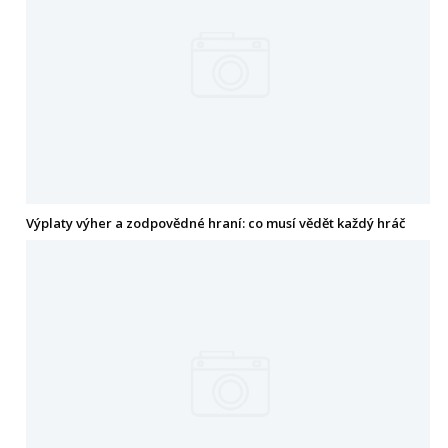
Výplaty výher a zodpovědné hraní: co musí vědět každý hráč