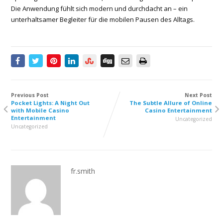
Die Anwendung fühlt sich modern und durchdacht an – ein
unterhaltsamer Begleiter für die mobilen Pausen des Alltags.
Previous Post
Next Post
Pocket Lights: A Night Out
The Subtle Allure of Online
with Mobile Casino
Casino Entertainment
Entertainment
Uncategorized
Uncategorized
fr.smith