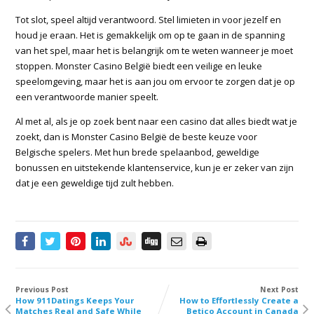
Tot slot, speel altijd verantwoord. Stel limieten in voor jezelf en
houd je eraan. Het is gemakkelijk om op te gaan in de spanning
van het spel, maar het is belangrijk om te weten wanneer je moet
stoppen. Monster Casino België biedt een veilige en leuke
speelomgeving, maar het is aan jou om ervoor te zorgen dat je op
een verantwoorde manier speelt.
Al met al, als je op zoek bent naar een casino dat alles biedt wat je
zoekt, dan is Monster Casino België de beste keuze voor
Belgische spelers. Met hun brede spelaanbod, geweldige
bonussen en uitstekende klantenservice, kun je er zeker van zijn
dat je een geweldige tijd zult hebben.
Previous Post
Next Post
How 911Datings Keeps Your
How to Effortlessly Create a
Matches Real and Safe While
Betico Account in Canada