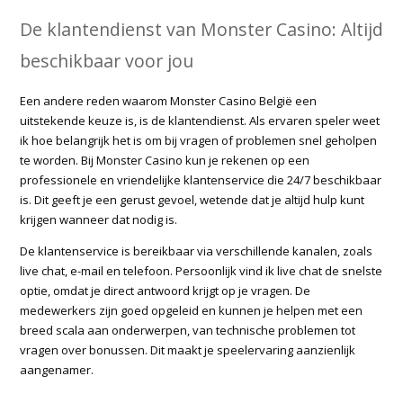
De klantendienst van Monster Casino: Altijd
beschikbaar voor jou
Een andere reden waarom Monster Casino België een
uitstekende keuze is, is de klantendienst. Als ervaren speler weet
ik hoe belangrijk het is om bij vragen of problemen snel geholpen
te worden. Bij Monster Casino kun je rekenen op een
professionele en vriendelijke klantenservice die 24/7 beschikbaar
is. Dit geeft je een gerust gevoel, wetende dat je altijd hulp kunt
krijgen wanneer dat nodig is.
De klantenservice is bereikbaar via verschillende kanalen, zoals
live chat, e-mail en telefoon. Persoonlijk vind ik live chat de snelste
optie, omdat je direct antwoord krijgt op je vragen. De
medewerkers zijn goed opgeleid en kunnen je helpen met een
breed scala aan onderwerpen, van technische problemen tot
vragen over bonussen. Dit maakt je speelervaring aanzienlijk
aangenamer.