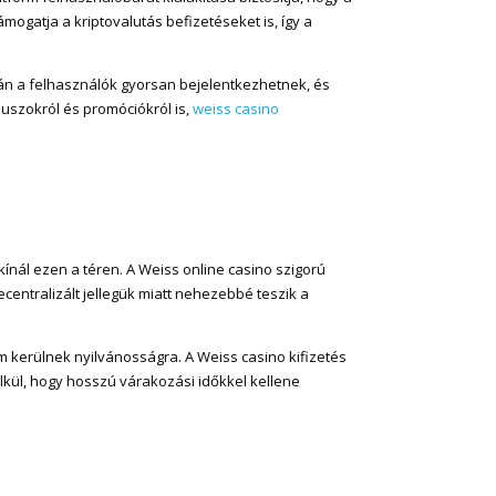
gatja a kriptovalutás befizetéseket is, így a
tán a felhasználók gyorsan bejelentkezhetnek, és
nuszokról és promóciókról is,
weiss casino
ínál ezen a téren. A Weiss online casino szigorú
entralizált jellegük miatt nehezebbé teszik a
m kerülnek nyilvánosságra. A Weiss casino kifizetés
kül, hogy hosszú várakozási időkkel kellene