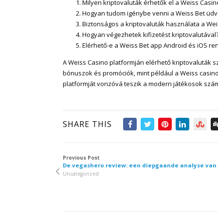
Milyen kriptovaluták érhetők el a Weiss Casin
Hogyan tudom igénybe venni a Weiss Bet üdv
Biztonságos a kriptovaluták használata a Wei
Hogyan végezhetek kifizetést kriptovalutával
Elérhető-e a Weiss Bet app Android és iOS r
A Weiss Casino platformján elérhető kriptovaluták 
bónuszok és promóciók, mint például a Weiss casino
platformját vonzóvá teszik a modern játékosok szá
SHARE THIS
Previous Post
De vegashero review: een diepgaande analyse van 
Uncategorized