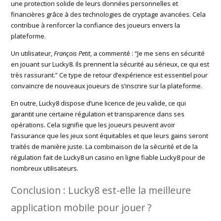
une protection solide de leurs données personnelles et
financières grâce à des technologies de cryptage avancées. Cela
contribue à renforcer la confiance des joueurs envers la
plateforme.
Un utilisateur,
François Petit
, a commenté : “Je me sens en sécurité
en jouant sur Lucky8. Ils prennent la sécurité au sérieux, ce qui est
très rassurant.” Ce type de retour d’expérience est essentiel pour
convaincre de nouveaux joueurs de s’inscrire sur la plateforme.
En outre, Lucky8 dispose d’une licence de jeu valide, ce qui
garantit une certaine régulation et transparence dans ses
opérations. Cela signifie que les joueurs peuvent avoir
l’assurance que les jeux sont équitables et que leurs gains seront
traités de manière juste. La combinaison de la sécurité et de la
régulation fait de Lucky8 un casino en ligne fiable Lucky8 pour de
nombreux utilisateurs.
Conclusion : Lucky8 est-elle la meilleure
application mobile pour jouer ?