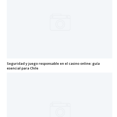
Seguridad y juego responsable en el casino online: guía
esencial para Chile