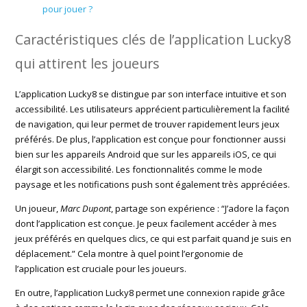
pour jouer ?
Caractéristiques clés de l’application Lucky8
qui attirent les joueurs
L’application Lucky8 se distingue par son interface intuitive et son
accessibilité. Les utilisateurs apprécient particulièrement la facilité
de navigation, qui leur permet de trouver rapidement leurs jeux
préférés. De plus, l’application est conçue pour fonctionner aussi
bien sur les appareils Android que sur les appareils iOS, ce qui
élargit son accessibilité. Les fonctionnalités comme le mode
paysage et les notifications push sont également très appréciées.
Un joueur,
Marc Dupont
, partage son expérience : “J’adore la façon
dont l’application est conçue. Je peux facilement accéder à mes
jeux préférés en quelques clics, ce qui est parfait quand je suis en
déplacement.” Cela montre à quel point l’ergonomie de
l’application est cruciale pour les joueurs.
En outre, l’application Lucky8 permet une connexion rapide grâce