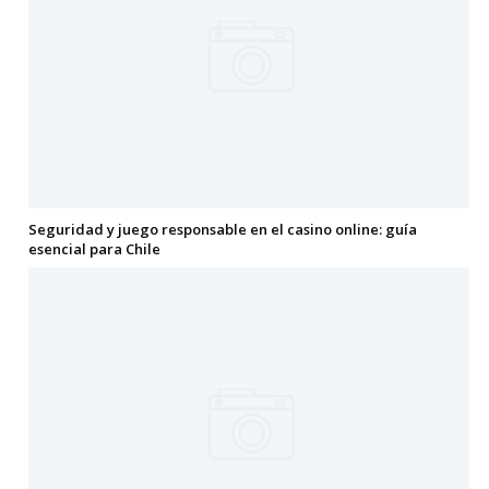
Seguridad y juego responsable en el casino online: guía
esencial para Chile