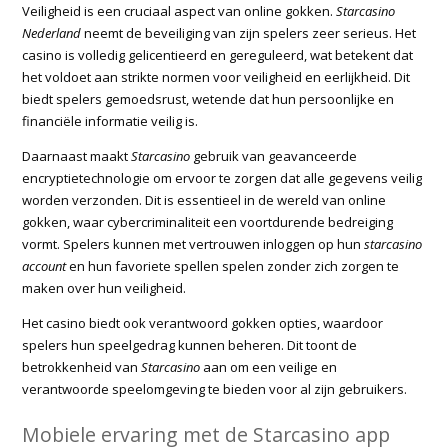
Veiligheid is een cruciaal aspect van online gokken.
Starcasino
Nederland
neemt de beveiliging van zijn spelers zeer serieus. Het
casino is volledig gelicentieerd en gereguleerd, wat betekent dat
het voldoet aan strikte normen voor veiligheid en eerlijkheid. Dit
biedt spelers gemoedsrust, wetende dat hun persoonlijke en
financiële informatie veilig is.
Daarnaast maakt
Starcasino
gebruik van geavanceerde
encryptietechnologie om ervoor te zorgen dat alle gegevens veilig
worden verzonden. Dit is essentieel in de wereld van online
gokken, waar cybercriminaliteit een voortdurende bedreiging
vormt. Spelers kunnen met vertrouwen inloggen op hun
starcasino
account
en hun favoriete spellen spelen zonder zich zorgen te
maken over hun veiligheid.
Het casino biedt ook verantwoord gokken opties, waardoor
spelers hun speelgedrag kunnen beheren. Dit toont de
betrokkenheid van
Starcasino
aan om een veilige en
verantwoorde speelomgeving te bieden voor al zijn gebruikers.
Mobiele ervaring met de Starcasino app