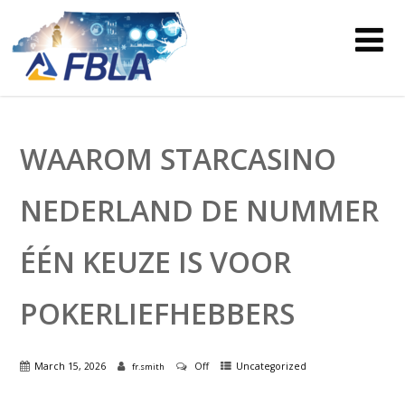
WAAROM STARCASINO
NEDERLAND DE NUMMER
ÉÉN KEUZE IS VOOR
POKERLIEFHEBBERS
March 15, 2026
Off
Uncategorized
fr.smith